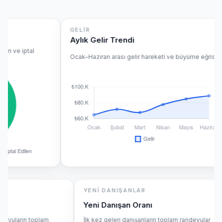
GELİR
Aylık Gelir Trendi
ve iptal
Ocak–Haziran arası gelir hareketi ve büyüme eğrisi.
YENİ DANIŞANLAR
Yeni Danışan Oranı
vuların toplam
İlk kez gelen danışanların toplam randevular