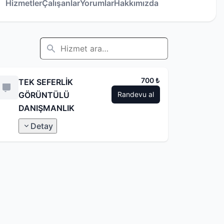
Hizmetler
Çalışanlar
Yorumlar
Hakkımızda
700 ₺
TEK SEFERLİK
GÖRÜNTÜLÜ
Randevu al
DANIŞMANLIK
Detay