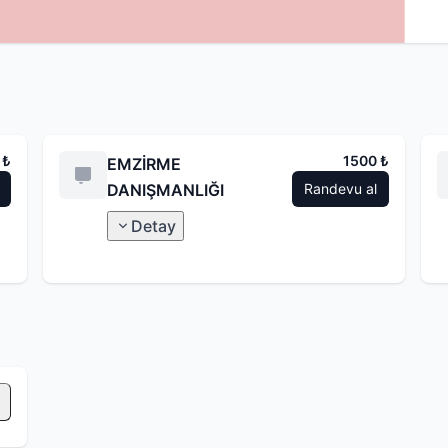
 ₺
1500 ₺
EMZİRME
DANIŞMANLIĞI
Randevu al
Detay