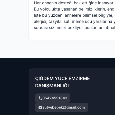
Her annenin desteği hak ettiğine inanıyor
Bu yolculukta yaşanan belirsizliklerin, end
İşte bu yüzden, annelere bilimsel bilgiyle
alerjisi, tazyikli süt, meme ucu yaraların
sonrası sizi neler bekliyor bunları anlatm
ÇİĞDEM YÜCE EMZİRME
DANIŞMANLIĞI
05424591843
sutvebebek@gmail.com